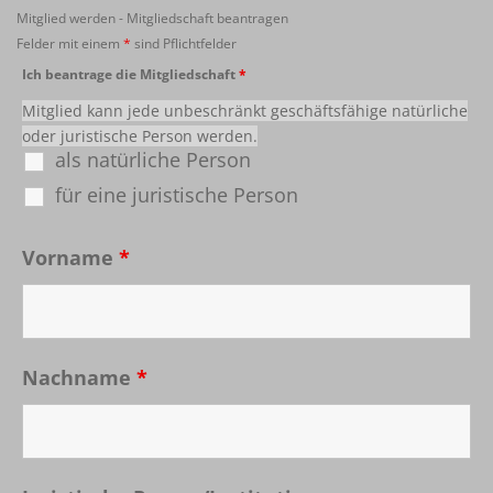
Mitglied werden - Mitgliedschaft beantragen
Felder mit einem
*
sind Pflichtfelder
Ich beantrage die Mitgliedschaft
*
Mitglied kann jede unbeschränkt geschäftsfähige natürliche
oder juristische Person werden.
als natürliche Person
für eine juristische Person
Vorname
*
Nachname
*