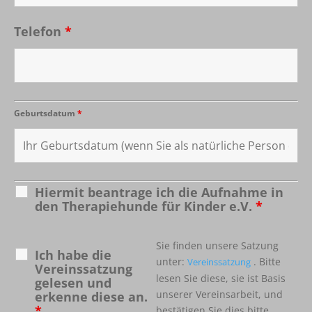
Telefon
*
Geburtsdatum
*
Hiermit beantrage ich die Aufnahme in
den Therapiehunde für Kinder e.V.
*
Sie finden unsere Satzung
Ich habe die
unter:
. Bitte
Vereinssatzung
Vereinssatzung
lesen Sie diese, sie ist Basis
gelesen und
unserer Vereinsarbeit, und
erkenne diese an.
*
bestätigen Sie dies bitte