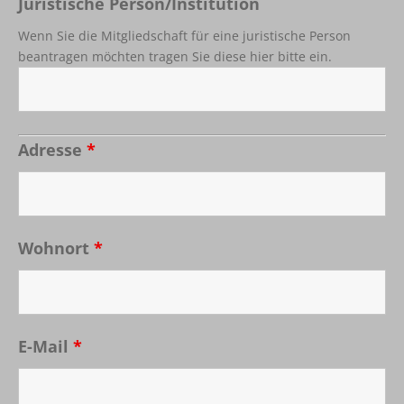
Juristische Person/Institution
Wenn Sie die Mitgliedschaft für eine juristische Person
beantragen möchten tragen Sie diese hier bitte ein.
Adresse
*
Wohnort
*
E-Mail
*